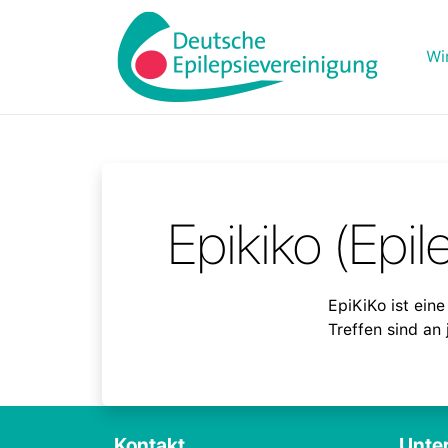
Wi
Epikiko (Epil
EpiKiKo ist ein
Treffen sind an
Kontakt
Unter