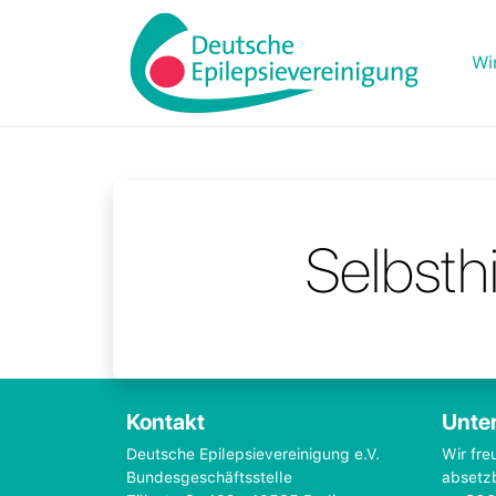
Wi
Selbsth
Kontakt
Unter
Deutsche Epilepsievereinigung e.V.
Wir fre
Bundesgeschäftsstelle
absetz