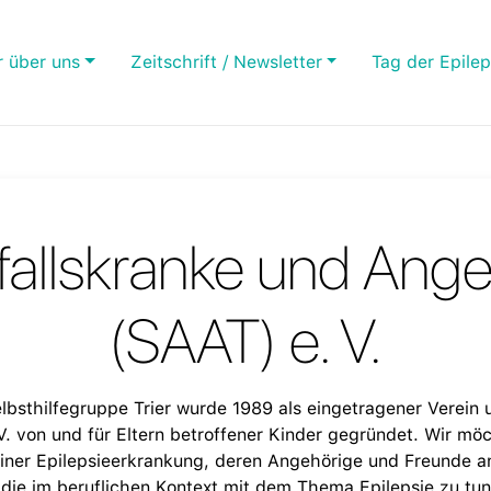
r über uns
Zeitschrift / Newsletter
Tag der Epilep
allskranke und Ange
(SAAT) e. V.
elbsthilfegruppe Trier wurde 1989 als eingetragener Verein
 von und für Eltern betroffener Kinder gegründet. Wir mö
iner Epilepsieerkrankung, deren Angehörige und Freunde a
die im beruflichen Kontext mit dem Thema Epilepsie zu tun