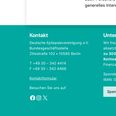
generelles Int
Kontakt
Unter
Deutsche Epilepsievereinigung e.V.
Wir fre
Bundesgeschäftsstelle
absetz
Zillestraße 102 • 10585 Berlin
zu 300
Konto
T +49 30 – 342 4414
Finanz
F +49 30 – 342 4466
Spende
Kontaktformular
IBAN: 
Besuchen Sie uns auf
Spen
Facebook
Instagram
X