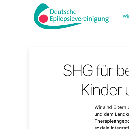
Wi
SHG für b
Kinder 
Wir sind Eltern
und dem Landkre
Therapieangebot
soziale Integrat