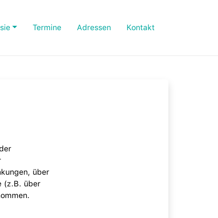
sie
Termine
Adressen
Kontakt
oder
r
nkungen, über
 (z.B. über
rnommen.